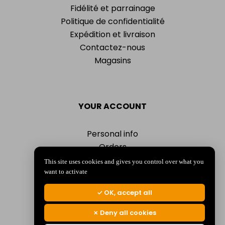
Fidélité et parrainage
Politique de confidentialité
Expédition et livraison
Contactez-nous
Magasins
YOUR ACCOUNT
Personal info
Orders
Addresses
This site uses cookies and gives you control over what you
Vouchers
want to activate
My alerts
OK, accept all
Deny all cookies