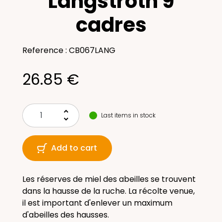
Langstroth 9
cadres
Reference : CB067LANG
26.85 €
keyboard_arrow_up
Last items in stock
keyboard_arrow_down
Add to cart
Les réserves de miel des abeilles se trouvent
dans la hausse de la ruche. La récolte venue,
il est important d'enlever un maximum
d'abeilles des hausses.