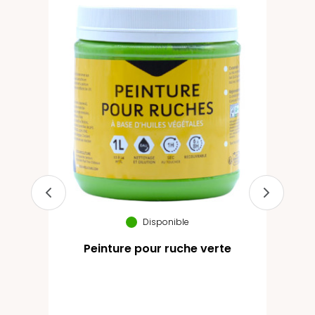
Bien
e
Disponible
Peinture pour ruche verte