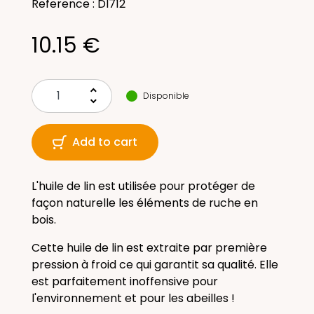
Reference : DI712
10.15 €
keyboard_arrow_up
Disponible
keyboard_arrow_down
Add to cart
L'huile de lin est utilisée pour protéger de
façon naturelle les éléments de ruche en
bois.
Cette huile de lin est extraite par première
pression à froid ce qui garantit sa qualité. Elle
est parfaitement inoffensive pour
l'environnement et pour les abeilles !