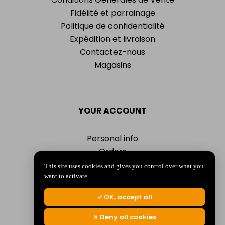
Fidélité et parrainage
Politique de confidentialité
Expédition et livraison
Contactez-nous
Magasins
YOUR ACCOUNT
Personal info
Orders
Addresses
This site uses cookies and gives you control over what you
Vouchers
want to activate
My alerts
OK, accept all
Deny all cookies