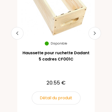
Disponible
Haussette pour ruchette Dadant
20
5 cadres CF001C
pr
4
20.55 €
Détail du produit