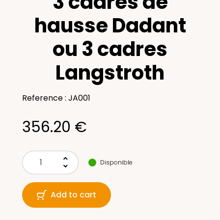
3 cadres de
hausse Dadant
ou 3 cadres
Langstroth
Reference : JA001
356.20 €
keyboard_arrow_up
Disponible
keyboard_arrow_down
Add to cart