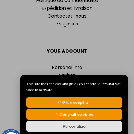
Politique de confidentialité
Expédition et livraison
Contactez-nous
Magasins
YOUR ACCOUNT
Personal info
Orders
Addresses
This site uses cookies and gives you control over what you
Vouchers
want to activate
My alerts
OK, accept all
Deny all cookies
Personalize
© 2026 La Jocondienne