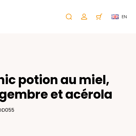
EN
nic potion au miel,
gembre et acérola
 OD055
€