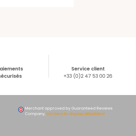
aiements
Service client
sécurisés
+33 (0)2 47 53 00 26
Merchant approved by Guaranteed Reviews
Company,
clic here to display attestation
.