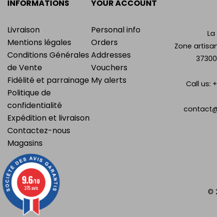
INFORMATIONS
YOUR ACCOUNT
Livraison
Personal info
La
Mentions légales
Orders
Zone artisan
Conditions Générales
Addresses
37300
de Vente
Vouchers
Fidélité et parrainage
My alerts
Call us:
+
Politique de
confidentialité
contact@
Expédition et livraison
Contactez-nous
Magasins
9.6
/10
375 avis
© 