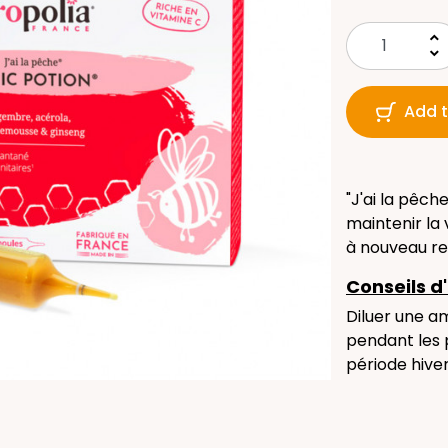
keyboard_arrow_up
keyboard_arrow_down
Add t
"J'ai la pêch
maintenir la 
à nouveau re
Conseils d'
Diluer une a
pendant les 
période hiver