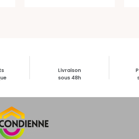
ts
Livraison
P
que
sous 48h