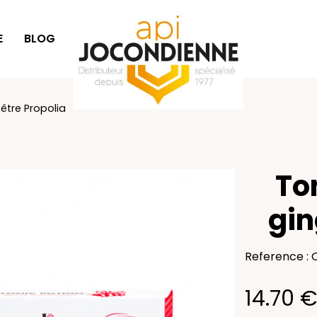
E
BLOG
IDÉES CADEAUX
tre Propolia
To
gin
Reference :
14.70 