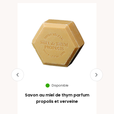
um
nge
Disponible
Savon au miel de thym parfum
P
propolis et verveine