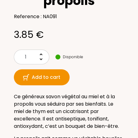
propolis
Reference : NA091
3.85 €
keyboard_arrow_up
Disponible
keyboard_arrow_down
Add to cart
Ce généreux savon végétal au miel et à la
propolis vous séduira par ses bienfaits. Le
miel de thym est un cicatrisant par
excellence. Il est antiseptique, tonifiant,
antioxydant, c’est un bouquet de bien-être.