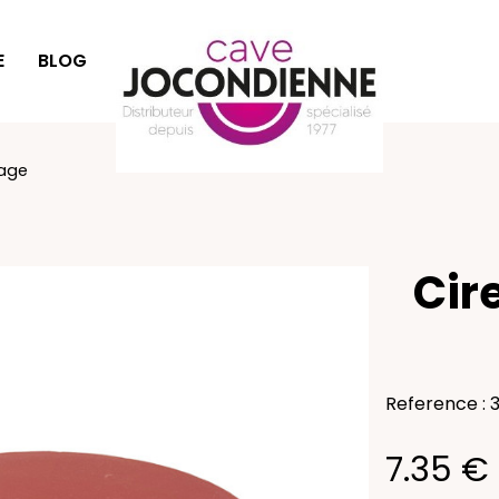
E
BLOG
IDÉES CADEAUX
hage
Cir
Reference : 
7.35 €