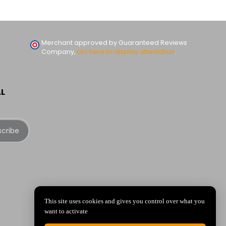
Merchant approved by Guaranteed Reviews
Company,
clic here to display attestation
.
AL
scribe
This site uses cookies and gives you control over what you
want to activate