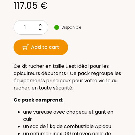
117.05 €
keyboard_arrow_up
Disponible
keyboard_arrow_down
Add to cart
Ce kit rucher en taille L est idéal pour les
apiculteurs débutants ! Ce pack regroupe les
équipements principaux pour votre visite au
rucher, en toute sécurité.
Ce pack comprend:
une vareuse avec chapeau et gant en
cuir
un sac de 1 kg de combustible Apidou
un enfumoir inox 100 ml avec grille de