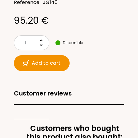
Reference : JG140
95.20 €
keyboard_arrow_up
Disponible
keyboard_arrow_down
Add to cart
Customer reviews
Customers who bought
this product also bought: