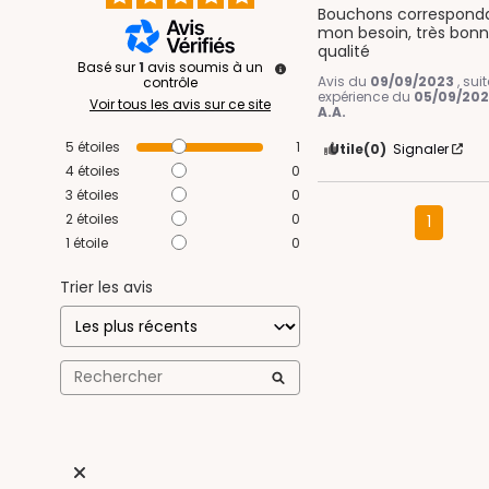
Bouchons corresponda
mon besoin, très bonn
qualité
Basé sur
1
avis soumis à un
Avis du
09/09/2023
, sui
contrôle
expérience du
05/09/20
Voir tous les avis sur ce site
A.A.
5
étoiles
1
Utile
(0)
Signaler
4
étoiles
0
3
étoiles
0
2
étoiles
0
1
1
étoile
0
Trier les avis