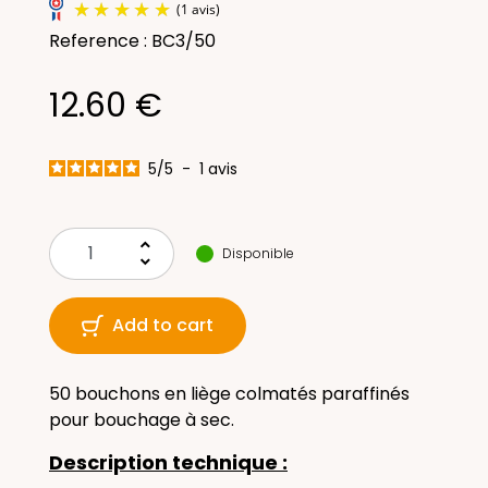
Reference : BC3/50
12.60 €
5
/
5
-
1
avis
(1 avis)
keyboard_arrow_up
Disponible
keyboard_arrow_down
Add to cart
50 bouchons en liège colmatés paraffinés
pour bouchage à sec.
Description technique :