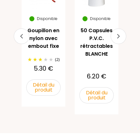
B
men
Disponible
Disponible
Goupillon en
50 Capsules
(1)
nylon avec
P.V.C.
€
embout fixe
rétractables
BLANCHE
u
(2)
5.30 €
6.20 €
Détail du
produit
Détail du
produit