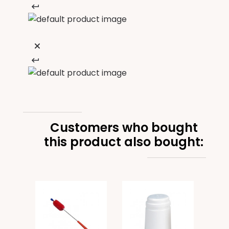
Customers who bought
this product also bought:
Bien
disp
r