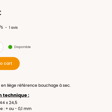
(1 avis)
€
/
5
-
1
avis
Disponible
o cart
en liège référence bouchage à sec.
n technique :
 44 x 24,5
e : + ou - 0,1 mm