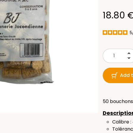
18.80 
5
keyboard_arrow_up
keyboard_arrow_down
Add t
50 bouchons 
Descriptio
Calibre :
Toléranc