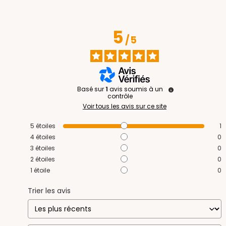
5
/
5
Basé sur
1
avis soumis à un
contrôle
Voir tous les avis sur ce site
5
étoiles
1
4
étoiles
0
3
étoiles
0
2
étoiles
0
1
étoile
0
Trier les avis