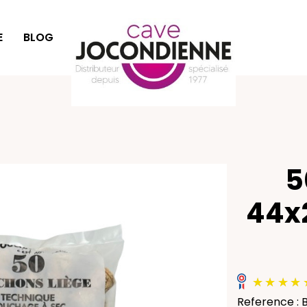
E
BLOG
IDÉES CADEAUX
5
44x2
Reference : B.