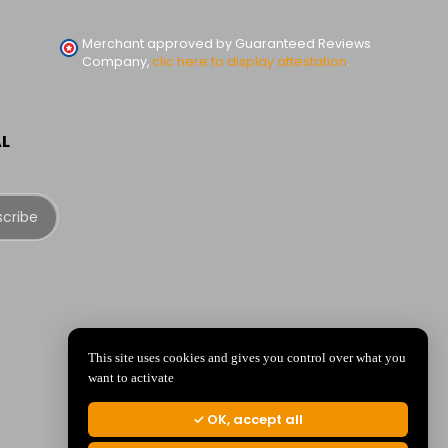
Merchant approved by Guaranteed Reviews
Company,
clic here to display attestation
.
AL
scribe
This site uses cookies and gives you control over what you
want to activate
OK, accept all