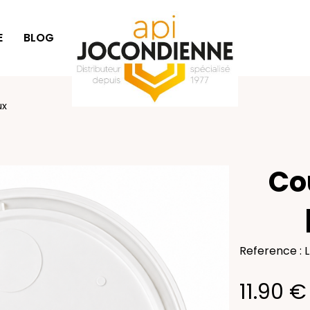
E
BLOG
IDÉES CADEAUX
ux
Co
Reference : 
11.90 €