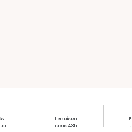
ts
Livraison
P
que
sous 48h