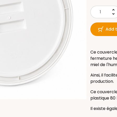
keyboard_arrow_up
keyboard_arrow_down
Add t
Ce couvercle
fermeture he
miel de l'hum
Ainsi, il faci
production.
Ce couvercle 
plastique 80 
Il existe éga