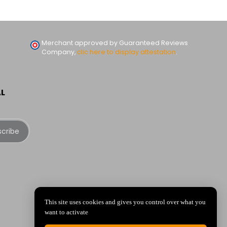
Merchant approved by Guaranteed Reviews
Company,
clic here to display attestation
.
AL
scribe
This site uses cookies and gives you control over what you
want to activate