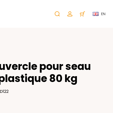
EN
uvercle pour seau
plastique 80 kg
LD122