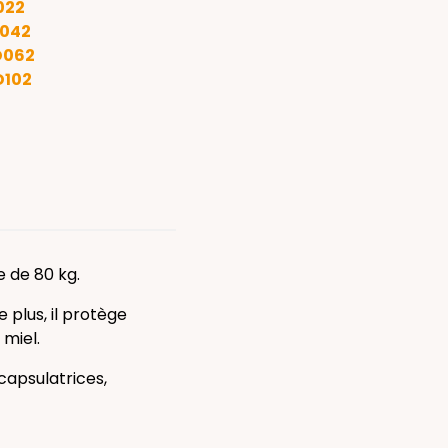
022
042
D062
D102
e de 80 kg.
e plus, il protège
 miel.
 capsulatrices,