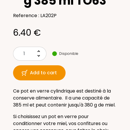
g 385 ml TO63
Reference : LA202P
6.40 €
keyboard_arrow_up
Disponible
keyboard_arrow_down
Add to cart
Ce pot en verre cylindrique est destiné à la
conserve alimentaire.
Il a une
capacité de
385 ml et peut contenir jusqu'à 380 g de miel.
Si choisissez un pot en verre pour
conditionner votre miel, vos confitures ou