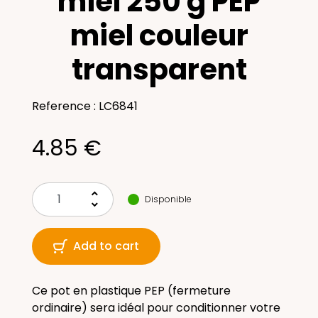
miel 250 g PEP
miel couleur
transparent
Reference : LC6841
4.85 €
keyboard_arrow_up
Disponible
keyboard_arrow_down
Add to cart
Ce pot en plastique PEP (fermeture
ordinaire) sera idéal pour conditionner votre