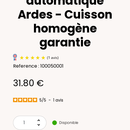
automatique
Ardes - Cuisson
homogène
garantie
Reference : 100050001
31.80 €
5
/
5
-
1
avis
(1 avis)
keyboard_arrow_up
Disponible
keyboard_arrow_down