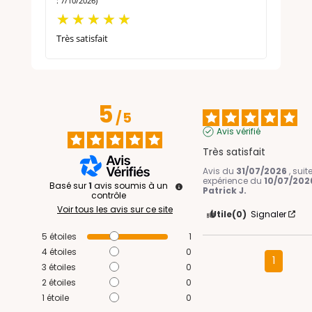
: 7/10/2026)
Très satisfait
5
/
5
Avis vérifié
Très satisfait
Avis du
31/07/2026
, sui
expérience du
10/07/202
Basé sur
1
avis soumis à un
Patrick J.
contrôle
Voir tous les avis sur ce site
Utile
(0)
Signaler
5
étoiles
1
4
étoiles
0
1
3
étoiles
0
2
étoiles
0
1
étoile
0