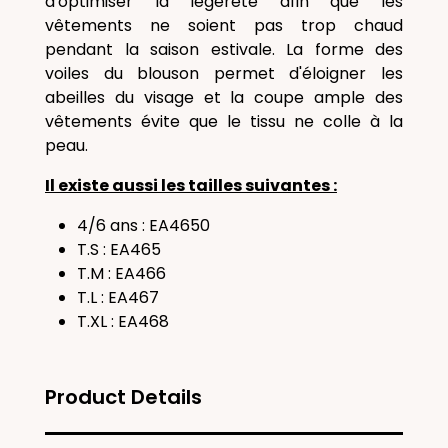
d'optimiser la légèreté afin que les
vêtements ne soient pas trop chaud
pendant la saison estivale. La forme des
voiles du blouson permet d'éloigner les
abeilles du visage et la coupe ample des
vêtements évite que le tissu ne colle à la
peau.
Il existe aussi les tailles suivantes :
4/6 ans : EA4650
T.S : EA465
T.M : EA466
T.L : EA467
T.XL : EA468
Product Details