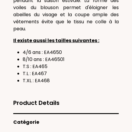
pendant la saison estivale. La forme des
voiles du blouson permet d'éloigner les
abeilles du visage et la coupe ample des
vêtements évite que le tissu ne colle à la
peau.
Il existe aussi les tailles suivantes :
4/6 ans : EA4650
8/10 ans : EA46501
T.S : EA465
T.L : EA467
T.XL : EA468
Product Details
Catégorie