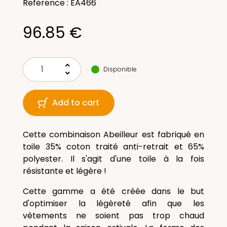
Reference : EA466
96.85 €
keyboard_arrow_up
Disponible
keyboard_arrow_down
Add to cart
Cette combinaison Abeilleur est fabriqué en
toile 35% coton traité anti-retrait et 65%
polyester. Il s'agit d'une toile à la fois
résistante et légère !
Cette gamme a été créée dans le but
d'optimiser la légèreté afin que les
vêtements ne soient pas trop chaud