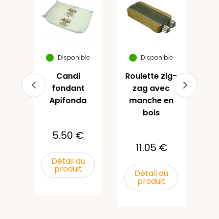
e
 M
g
po
Disponible
Disponible
(1)
€
Candi
Roulette zig-
fondant
zag avec
Apifonda
manche en
u
bois
5.50 €
11.05 €
Détail du
produit
Détail du
produit