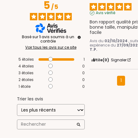
5
/
5
Avis vérifié
Bon rapport qualité prix
bonne taille, manipulat
facile
Basé sur
1
avis soumis à un
Avis du
02/10/2024
, sui
contrôle
expérience du
27/09/20
Voir tous les avis sur ce site
T.P.
5
étoiles
1
Utile
(0)
Signaler
4
étoiles
0
3
étoiles
0
2
étoiles
0
1
1
étoile
0
Trier les avis