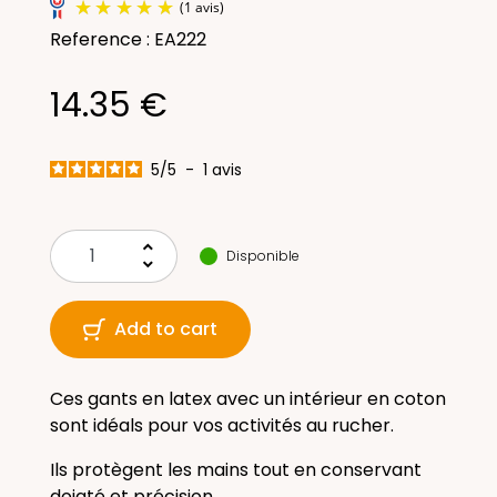
Reference : EA222
14.35 €
5
/
5
-
1
avis
(1 avis)
keyboard_arrow_up
Disponible
keyboard_arrow_down
Add to cart
Ces gants en latex avec un intérieur en coton
sont idéals pour vos activités au rucher.
Ils protègent les mains tout en conservant
doigté et précision.