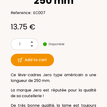
250 mm
Reference : EC007
13.75 €
keyboard_arrow_up
Disponible
keyboard_arrow_down
Add to cart
Ce lève-cadres Jero type américain a une
longueur de 250 mm.
La marque Jero est réputée pour la qualité
de sa coutellerie !
De très bonne qualité, la lame est toujours