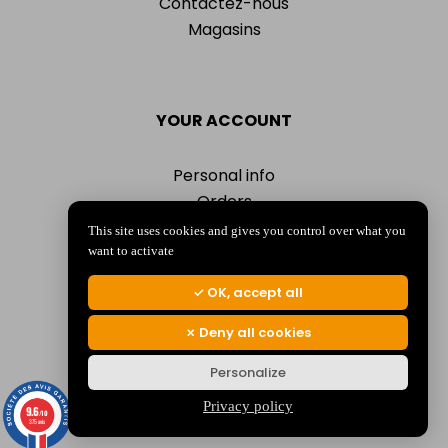
Contactez-nous
Magasins
YOUR ACCOUNT
Personal info
Orders
Addresses
This site uses cookies and gives you control over what you
Vouchers
want to activate
My alerts
OK, accept all
Deny all cookies
Personalize
© 2026 La Jocondienne
Mentions légales
-
Politique de confidentialité
Privacy policy
9.6
/10
375 avis