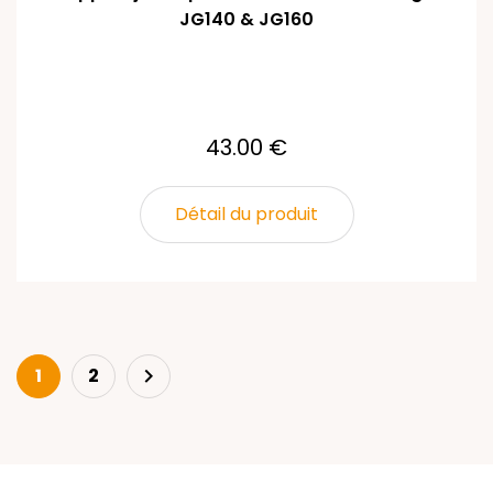
JG140 & JG160
43.00 €
Détail du produit
Next
1
2
