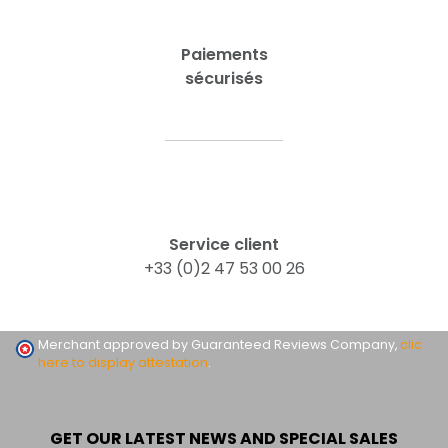
Paiements
sécurisés
Service client
+33 (0)2 47 53 00 26
Merchant approved by Guaranteed Reviews Company,
clic
here to display attestation
.
GET OUR LATEST NEWS AND SPECIAL SALES