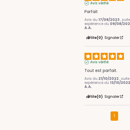
Avis vérifié
Parfait
Avis du
17/08/2023
, sui
expérience du
09/08/20
A.A.
Utile
(0)
Signaler
Avis vérifié
Tout est parfait.
Avis du
21/10/2022
, suit
expérience du
13/10/202
A.A.
Utile
(0)
Signaler
1