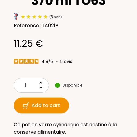
370 ml TO63
Reference : LA021P
11.25 €
4.8
/
5
-
5
avis
(5 avis)
keyboard_arrow_up
Disponible
keyboard_arrow_down
Add to cart
Ce pot en verre cylindrique est destiné à la
conserve alimentaire.