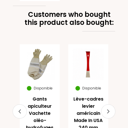
Customers who bought
this product also bought:
it
2
ils
x
fa
sse
Disponible
Disponible
e
Gants
Lève-cadres
apiculteur
levier
Vachette
américain
(3)
oléo-
Made In USA
hydrofuges
240 mm