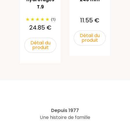
T.9
u
11.55 €
(1)
24.85 €
Détail du
produit
Détail du
produit
Depuis 1977
Une histoire de famille