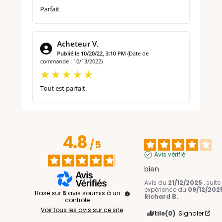
Parfait
Acheteur V.
Publié le 10/20/22, 3:10 PM
(Date de
commande : 10/13/2022)
Tout est parfait.
4.8
/
5
Avis vérifié
bien
Avis du
21/12/2025
, suit
expérience du
09/12/202
Basé sur
5
avis soumis à un
Richard B.
contrôle
Voir tous les avis sur ce site
Utile
(0)
Signaler