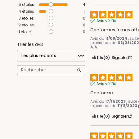
5
étoiles
4
4
étoiles
1
3
étoiles
0
Avis vérifié
2
étoiles
0
Conformes à mes att
1
étoile
0
Avis du
11/08/2024
, suit
expérience du
06/08/20
Trier les avis
A.A.
Utile
(0)
Signaler
Avis vérifié
Conforme
Avis du
17/11/2023
, suite
expérience du
11/11/2023
Utile
(0)
Signaler