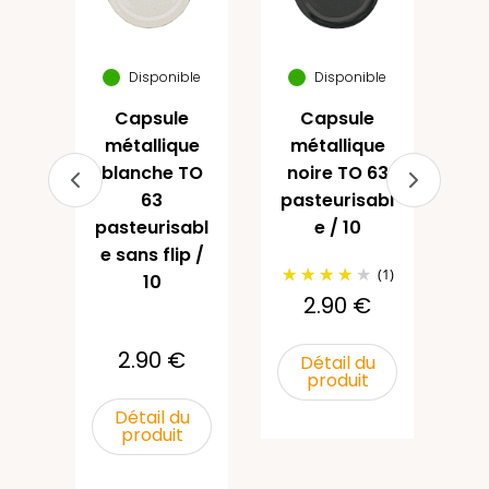
ue
et
mé
 63
Disponible
Disponible
abl
pa
Capsule
Capsule
e 
métallique
métallique
blanche TO
noire TO 63
(1)
63
pasteurisabl
pasteurisabl
e / 10
e sans flip /
u
(1)
10
2.90 €
2.90 €
Détail du
produit
Détail du
produit