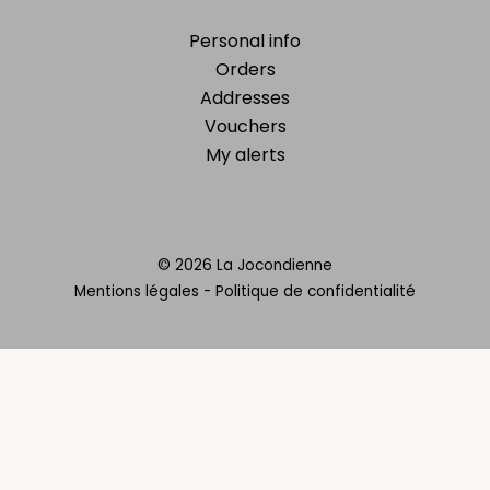
Personal info
Orders
Addresses
Vouchers
My alerts
© 2026 La Jocondienne
Mentions légales
-
Politique de confidentialité