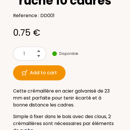
ruche 10 cadres
Reference : DD001
0.75 €
keyboard_arrow_up
Disponible
keyboard_arrow_down
Add to cart
Cette crémaillère en acier galvanisé de 23
mm est parfaite pour tenir écarté et à
bonne distance les cadres.
Simple à fixer dans le bois avec des clous, 2
crémaillères sont nécessaires par éléments