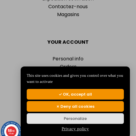
Contactez-nous
Magasins
YOUR ACCOUNT
Personal info
Orders
Addresses
This site uses cookies and gives you control over what you
Vouchers
want to activate
My alerts
OK, accept all
Deny all cookies
Personalize
© 2026 La Jocondienne
Mentions légales
-
Politique de confidentialité
Privacy policy
9.6
/10
375 avis