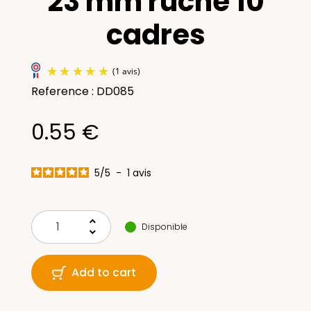
23 mm ruche 10
cadres
Reference : DD085
0.55 €
5
/
5
-
1
avis
(1 avis)
keyboard_arrow_up
Disponible
keyboard_arrow_down
Add to cart