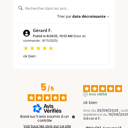
Trier par
date décroissante
Gérard F.
Publié le 8/24/25, 10:53 AM
(Date de
commande : 8/15/2025)
ok bien
5
/
5
Avis vérifié
ok bien
Avis du
25/08/2025
, sui
expérience du
15/08/202
Basé sur
1
avis soumis à un
Gérard F.
contrôle
Voir tous les avis sur ce site