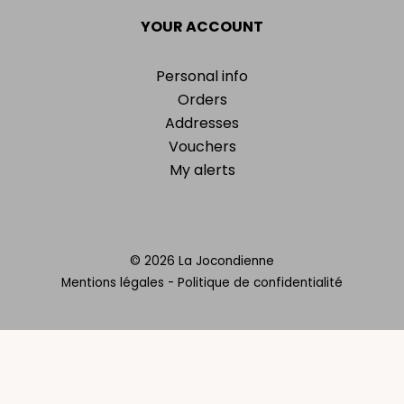
YOUR ACCOUNT
Personal info
Orders
Addresses
Vouchers
My alerts
© 2026 La Jocondienne
Mentions légales
-
Politique de confidentialité