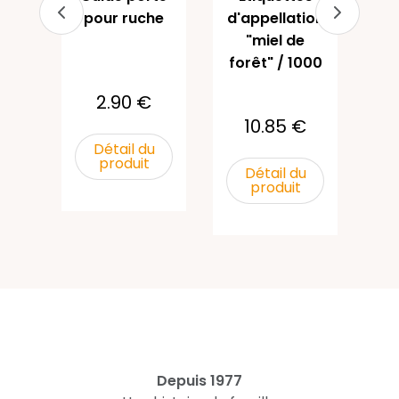
a
pour ruche
d'appellation
"miel de
u
forêt" / 1000
2.90 €
10.85 €
Détail du
produit
Détail du
produit
Depuis 1977