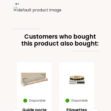
Customers who bought
this product also bought:
Bien
disp
t
P
9
R
Disponible
Disponible
Guide porte
Etiquettes
€