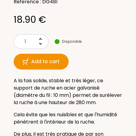
Reference : DG481
18.90 €
keyboard_arrow_up
Disponible
keyboard_arrow_down
Add to cart
A la fois solide, stable et très léger, ce
support de ruche en acier galvanisé
(diamètre du fil : 10 mm) permet de surélever
la ruche à une hauteur de 280 mm.
Cela évite que les nuisibles et que l'humidité
pénètrent à l'intérieur de la ruche.
De plus, il est très pratique de par son