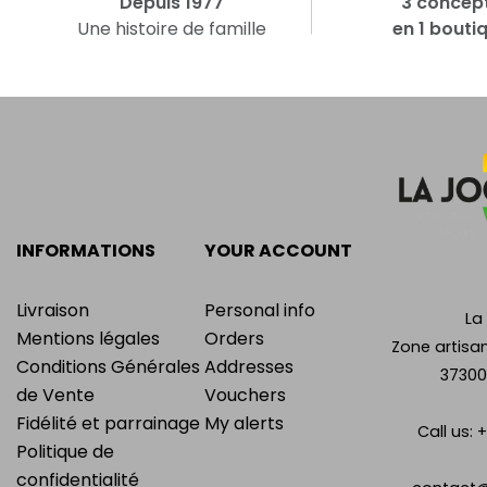
Depuis 1977
3 concep
Une histoire de famille
en 1 bouti
INFORMATIONS
YOUR ACCOUNT
Livraison
Personal info
La
Mentions légales
Orders
Zone artisan
Conditions Générales
Addresses
37300
de Vente
Vouchers
Fidélité et parrainage
My alerts
Call us:
+
Politique de
confidentialité