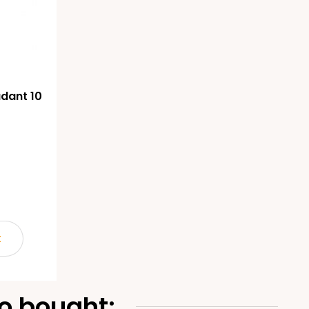
adant 10
t
o bought: