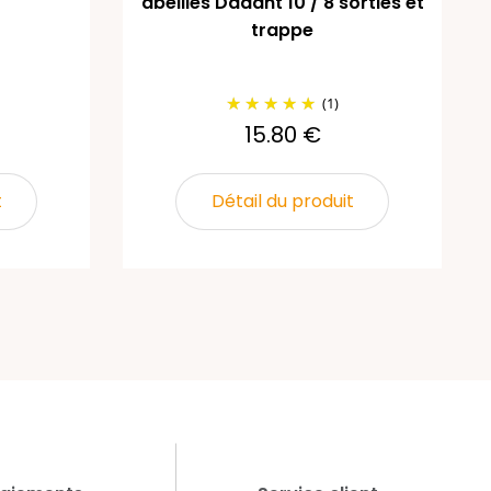
abeilles Dadant 10 / 8 sorties et
trappe
(1)
15.80 €
t
Détail du produit