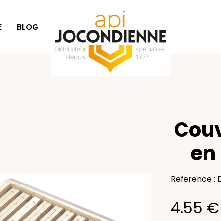
E
BLOG
IDÉES CADEAUX
Couv
en
Reference :
4.55 €