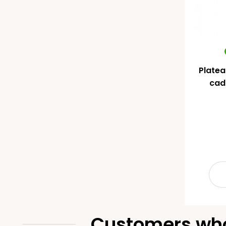
Platea
cad
Customers who