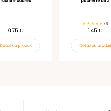
ruche 9 cadres
pochette de 2
(1)
0.75 €
1.45 €
Détail du produit
Détail du produi