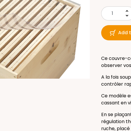
keyboard_arrow_up
keyboard_arrow_down
Add t
Ce couvre-ca
observer vos 
A la fois sou
contrôler ra
Ce modèle es
cassant en vie
En se plaçant
régulation th
ruche, placé 