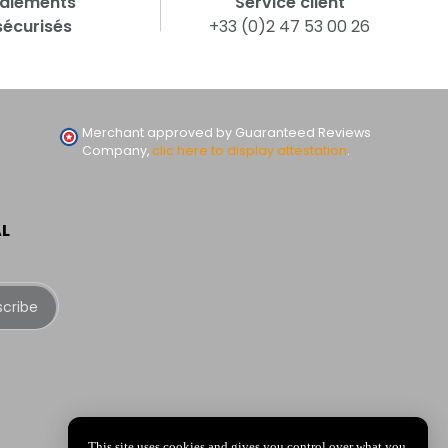
aiements
Service client
sécurisés
+33 (0)2 47 53 00 26
Merchant approved by Guaranteed Reviews
Company,
clic here to display attestation
.
AL
scribe
This site uses cookies and gives you control over what you