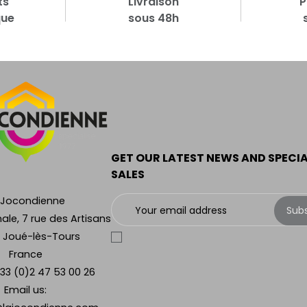
ts
Livraison
P
que
sous 48h
GET OUR LATEST NEWS AND SPECI
SALES
 Jocondienne
Sub
ale, 7 rue des Artisans
 Joué-lès-Tours
France
33 (0)2 47 53 00 26
Email us: