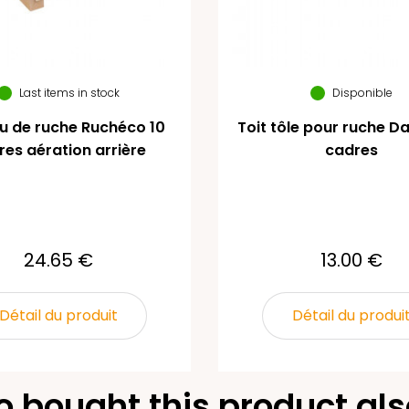
Last items in stock
Disponible
u de ruche Ruchéco 10
Toit tôle pour ruche D
res aération arrière
cadres
24.65 €
13.00 €
Détail du produit
Détail du produi
 bought this product als