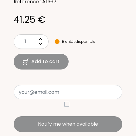
Reference : AL367
41.25 €
keyboard_arrow_up
Bientôt disponible
keyboard_arrow_down
Add to cart
Notify me when available