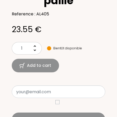
paille
Reference : AL405
23.55 €
keyboard_arrow_up
Bientôt disponible
keyboard_arrow_down
Add to cart