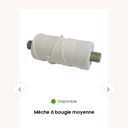
Bien
se
Disponible
Mèche à bougie moyenne
Mo