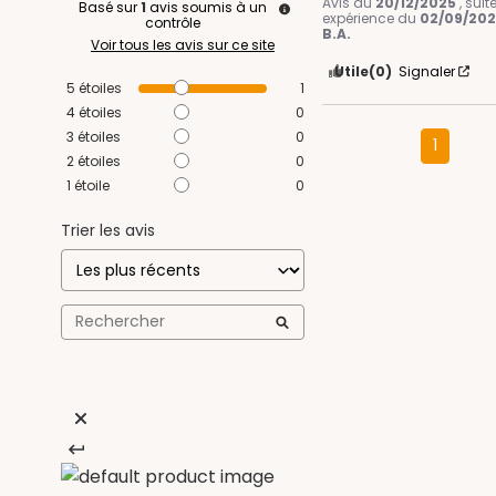
Avis du
20/12/2025
, sui
Basé sur
1
avis soumis à un
expérience du
02/09/20
contrôle
B.A.
Voir tous les avis sur ce site
Utile
(0)
Signaler
5
étoiles
1
4
étoiles
0
3
étoiles
0
1
2
étoiles
0
1
étoile
0
Trier les avis