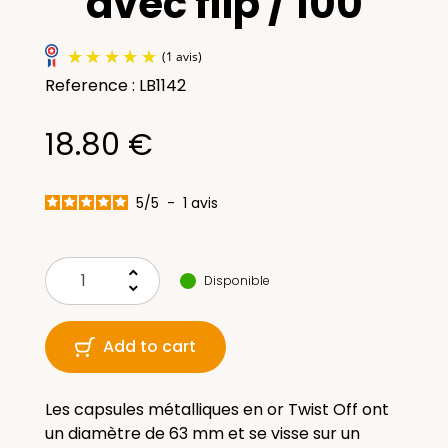
avec flip / 100
Reference : LB1142
18.80 €
5
/
5
-
1
avis
(1 avis)
keyboard_arrow_up
Disponible
keyboard_arrow_down
Add to cart
Les capsules métalliques en or Twist Off ont
un diamètre de 63 mm et se visse sur un