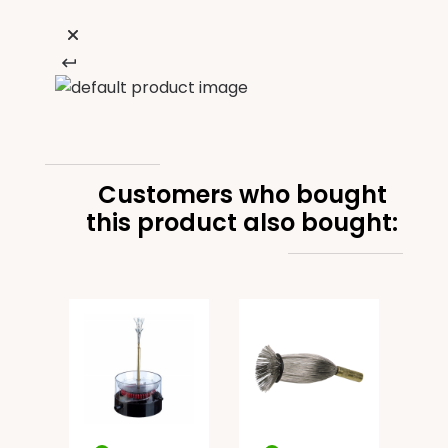
Customers who bought
this product also bought:
 OR
2
par
cy