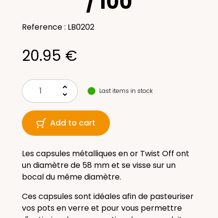
/ 100
Reference : LB0202
20.95 €
keyboard_arrow_up
Last items in stock
keyboard_arrow_down
Add to cart
Les capsules métalliques en or Twist Off ont
un diamètre de 58 mm et se visse sur un
bocal du même diamètre.
Ces capsules sont idéales afin de pasteuriser
vos pots en verre et pour vous permettre