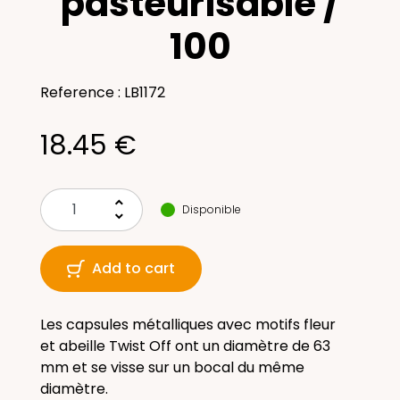
pasteurisable /
100
Reference : LB1172
18.45 €
keyboard_arrow_up
Disponible
keyboard_arrow_down
Add to cart
Les capsules métalliques avec motifs fleur
et abeille Twist Off ont un diamètre de 63
mm et se visse sur un bocal du même
diamètre.