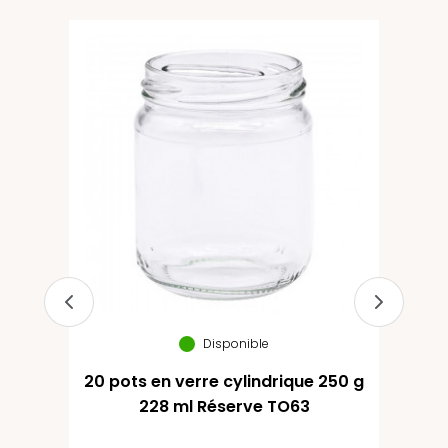
Disponible
20 pots en verre cylindrique 250 g
20
228 ml Réserve TO63