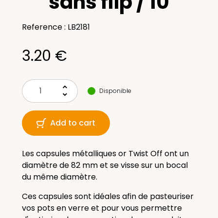
sans flip / 10
Reference : LB2181
3.20 €
keyboard_arrow_up
Disponible
keyboard_arrow_down
Add to cart
Les capsules métalliques or Twist Off ont un
diamètre de 82 mm et se visse sur un bocal
du même diamètre.
Ces capsules sont idéales afin de pasteuriser
vos pots en verre et pour vous permettre