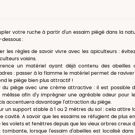
pler votre ruche à partir d'un essaim piégé dans la natu
i-dessous :
er les règles de savoir vivre avec les apiculteurs : évit
culteurs voisins.
érence un matériel ayant déjà contenu des abeille
dres : passer à la flamme le matériel permet de raviver 
end le piège bien plus attractif !
ur du piège avec une crème attractive : il est possible d'u
 mélisse afin d'y imprégner une agréable odeur pour les 
cis accentuera davantage l'attraction du piège.
ur un support stable à 1 ou 2 mètres du sol : cela attire 
 cavité. A savoir que les essaims se réfugient de plus en 
les volets et fenêtres depuis que les vieux arbres creux d
 tombante, lorsque l'essaim d'abeilles est localisé dans l