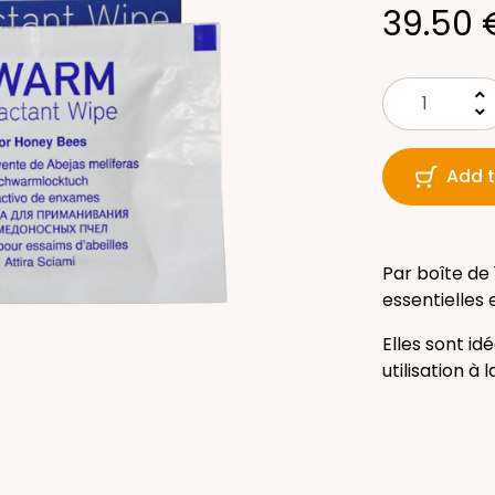
39.50 
keyboard_arrow_up
keyboard_arrow_down
Add t
Par boîte de 
essentielles 
Elles sont id
utilisation à 