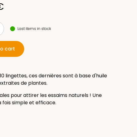
€
Last items in stock
o cart
10 lingettes, ces dernières sont à base d'huile
extraites de plantes.
éales pour attirer les essaims naturels ! Une
la fois simple et efficace.