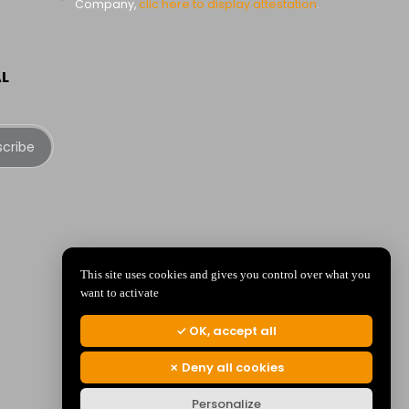
Company,
clic here to display attestation
.
AL
scribe
This site uses cookies and gives you control over what you
want to activate
OK, accept all
Deny all cookies
Personalize