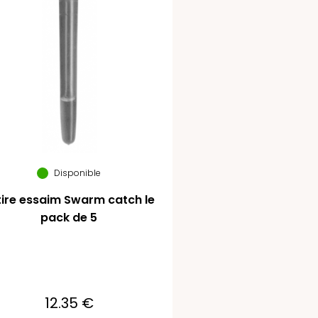
Disponible
tire essaim Swarm catch le
pack de 5
12.35 €