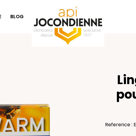
E
BLOG
IDÉES CADEAUX
Lin
po
Reference : 