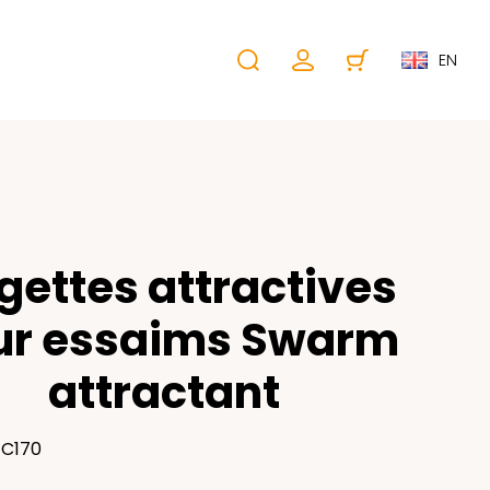
EN
gettes attractives
ur essaims Swarm
attractant
EC170