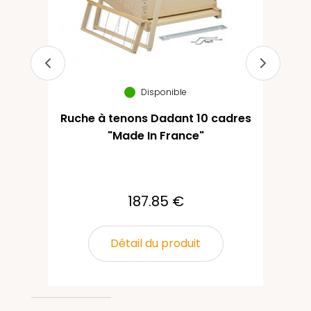
Disponible
Ruche à tenons Dadant 10 cadres
Co
"Made In France"
187.85 €
Détail du produit