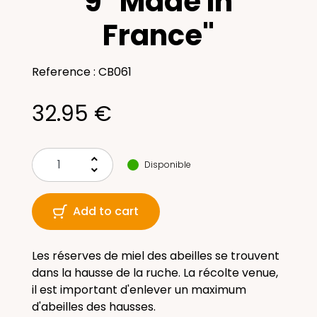
9 "Made In
France"
Reference : CB061
32.95 €
keyboard_arrow_up
Disponible
keyboard_arrow_down
Add to cart
Les réserves de miel des abeilles se trouvent
dans la hausse de la ruche. La récolte venue,
il est important d'enlever un maximum
d'abeilles des hausses.