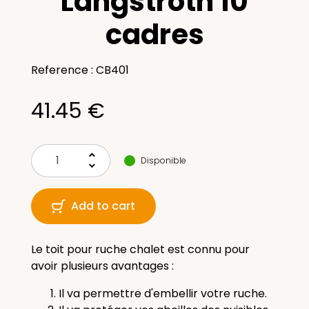
Langstroth 10
cadres
Reference : CB401
41.45 €
keyboard_arrow_up
Disponible
keyboard_arrow_down
Add to cart
Le toit pour ruche chalet est connu pour
avoir plusieurs avantages :
Il va permettre d'embellir votre ruche.