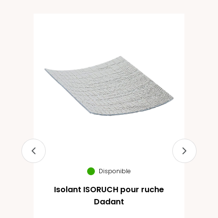
Bien
r
Disponible
Isolant ISORUCH pour ruche
Dadant