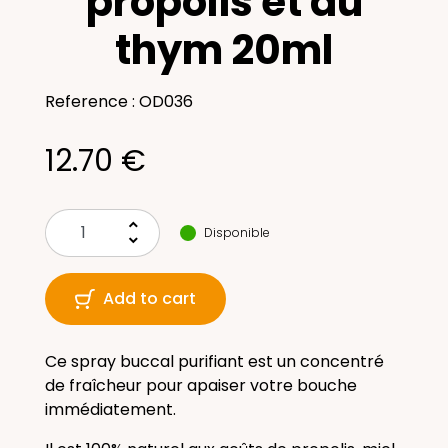
propolis et au
thym 20ml
Reference : OD036
12.70 €
keyboard_arrow_up
Disponible
keyboard_arrow_down
Add to cart
Ce spray buccal purifiant est un concentré
de fraîcheur pour apaiser votre bouche
immédiatement.