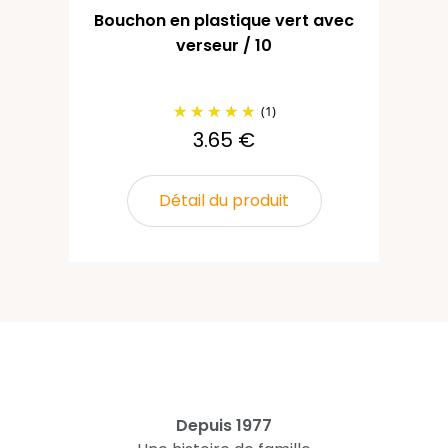
Bouchon en plastique vert avec
Bo
verseur / 10
(1)
3.65 €
Détail du produit
Depuis 1977