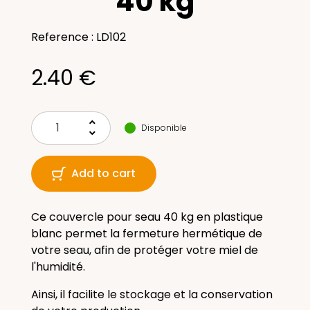
40 kg
Reference : LD102
2.40 €
keyboard_arrow_up
Disponible
keyboard_arrow_down
Add to cart
Ce couvercle pour seau 40 kg en plastique
blanc permet la fermeture hermétique de
votre seau, afin de protéger votre miel de
l'humidité.
Ainsi, il facilite le stockage et la conservation