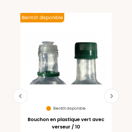
Bientôt disponible
et
 10
Bientôt disponible
Bouchon en plastique vert avec
1
verseur / 10