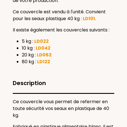
de votre production.
Ce couvercle est vendu à l'unité. Convient
pour les seaux plastique 40 kg :
LD101
.
Il existe également les couvercles suivants :
5 kg :
LD022
10 kg :
LD042
20 kg :
LD062
80 kg :
LD122
Description
Ce couvercle vous permet de refermer en
toute sécurité vos seaux en plastique de 40
kg.
Fabriqué en plastique alimentaire blanc, il est