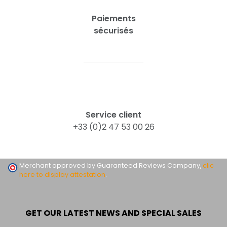
Paiements
sécurisés
Service client
+33 (0)2 47 53 00 26
Merchant approved by Guaranteed Reviews Company,
clic
here to display attestation
.
GET OUR LATEST NEWS AND SPECIAL SALES