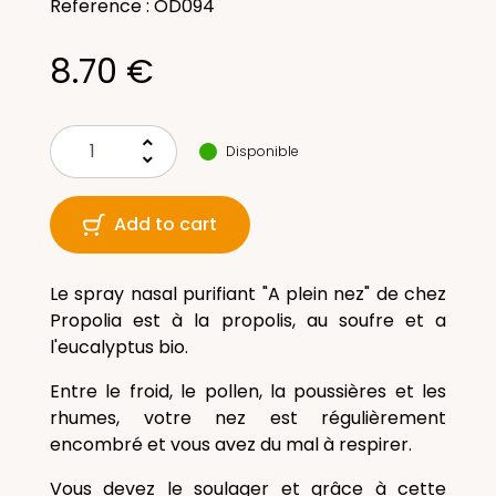
Reference : OD094
8.70 €
keyboard_arrow_up
Disponible
keyboard_arrow_down
Add to cart
Le spray nasal purifiant "A plein nez" de chez
Propolia est à la propolis, au soufre et a
l'eucalyptus bio.
Entre le froid, le pollen, la poussières et les
rhumes, votre nez est régulièrement
encombré et vous avez du mal à respirer.
Vous devez le soulager et grâce à cette