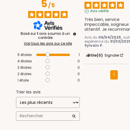
5
/
5
Avis vérifié
Très bien, service 
impeccable, soigneux 
attentif. Je recomma
Basé sur
1
avis soumis à un
Avis du
06/04/2025
, su
contrôle
expérience du
31/03/202
Voir tous les avis sur ce site
Sylvain P.
5
étoiles
1
Utile
(0)
Signaler
4
étoiles
0
3
étoiles
0
2
étoiles
0
1
1
étoile
0
Trier les avis