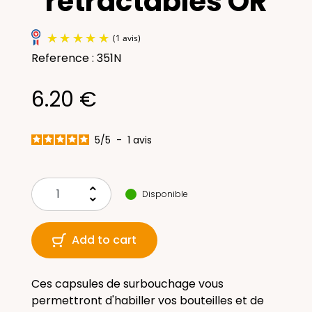
rétractables OR
Reference : 351N
6.20 €
5
/
5
-
1
avis
(1 avis)
keyboard_arrow_up
Disponible
keyboard_arrow_down
Add to cart
Ces capsules de surbouchage vous
permettront d'habiller vos bouteilles et de