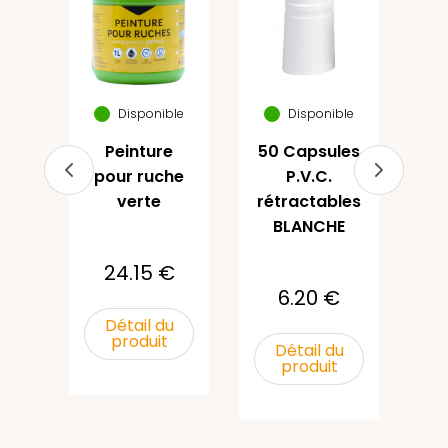
e
50
he
4
Disponible
Disponible
a
Peinture
50 Capsules
€
pour ruche
P.V.C.
verte
rétractables
u
BLANCHE
24.15 €
6.20 €
Détail du
produit
Détail du
produit