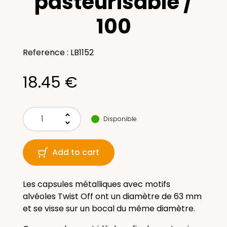
pasteurisable /
100
Reference : LB1152
18.45 €
keyboard_arrow_up
Disponible
keyboard_arrow_down
Add to cart
Les capsules métalliques avec motifs
alvéoles Twist Off ont un diamètre de 63 mm
et se visse sur un bocal du même diamètre.