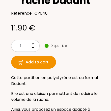
ruche Dadant
Reference : CP040
11.90 €
keyboard_arrow_up
Disponible
keyboard_arrow_down
Add to cart
Cette partition en polystyrène est au format
Dadant.
Elle est une cloison permettant de réduire le
volume de la ruche.
Ainsi, vous proposez un espace adapté à