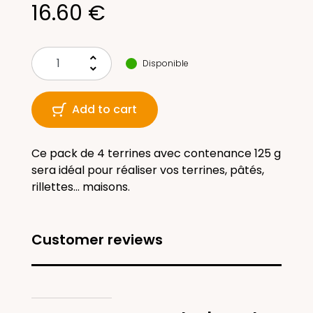
16.60 €
keyboard_arrow_up
Disponible
keyboard_arrow_down
Add to cart
Ce pack de 4 terrines avec contenance 125 g
sera idéal pour réaliser vos terrines, pâtés,
rillettes... maisons.
Customer reviews