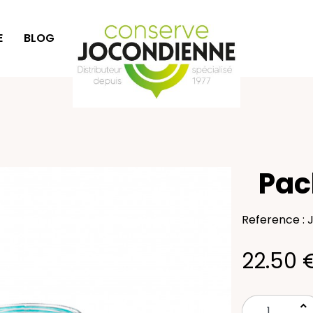
E
BLOG
IDÉES CADEAUX
Pac
Reference : 
22.50 
keyboard_arrow_up