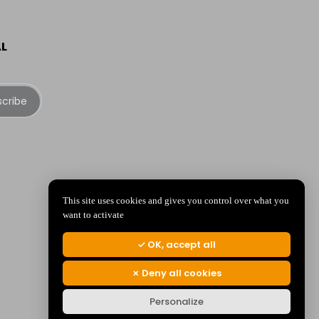
AL
scribe
This site uses cookies and gives you control over what you
want to activate
OK, accept all
Deny all cookies
Personalize