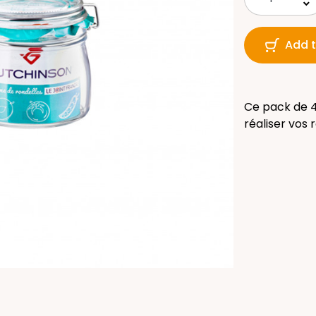
keyboard_arrow_down
Add t
Ce pack de 4
réaliser vos