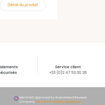
Détail du produit
aiements
Service client
sécurisés
+33 (0)2 47 53 00 26
Merchant approved by Guaranteed Reviews
Company,
clic here to display attestation
.