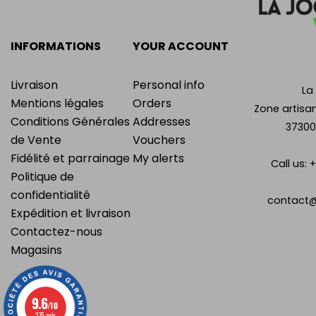
INFORMATIONS
YOUR ACCOUNT
Livraison
Personal info
La
Mentions légales
Orders
Zone artisan
Conditions Générales
Addresses
37300
de Vente
Vouchers
Fidélité et parrainage
My alerts
Call us:
+
Politique de
confidentialité
contact@
Expédition et livraison
Contactez-nous
Magasins
9.6
/10
375 avis