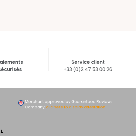
aiements
Service client
sécurisés
+33 (0)2 47 53 00 26
Merchant approved by Guaranteed Reviews
Company,
clic here to display attestation
.
AL