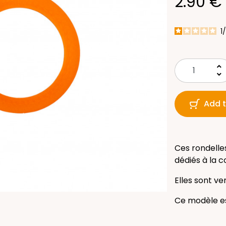
2.90 €
1
/
keyboard_arrow_up
keyboard_arrow_down
Add t
Ces rondelle
dédiés à la 
Elles sont v
Ce modèle es