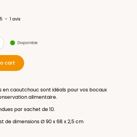
5
-
1
avis
Disponible
o cart
s en caoutchouc sont idéals pour vos bocaux
conservation alimentaire.
endues par sachet de 10.
t de dimensions Ø 90 x 68 x 2,5 cm