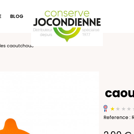
E
BLOG
IDÉES CADEAUX
lles caoutchouc
caou
Reference :