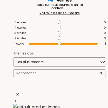
Basé sur
1
avis soumis à un
contrôle
Voir tous les avis sur ce site
5
étoiles
0
4
étoiles
0
3
étoiles
0
2
étoiles
0
1
étoile
1
Trier les avis