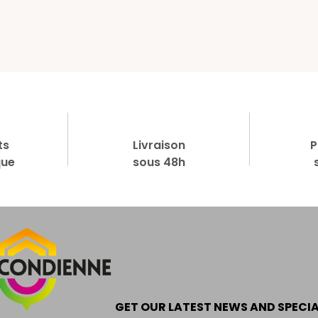
ts
Livraison
P
que
sous 48h
GET OUR LATEST NEWS AND SPECI