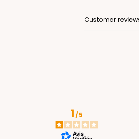
Customer review
1
/
5