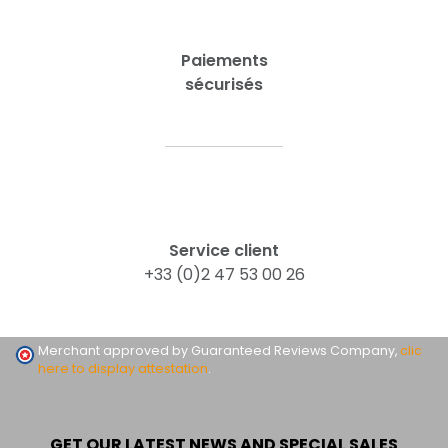
Paiements
sécurisés
Service client
+33 (0)2 47 53 00 26
Merchant approved by Guaranteed Reviews Company,
clic
here to display attestation
.
GET OUR LATEST NEWS AND SPECIAL SALES