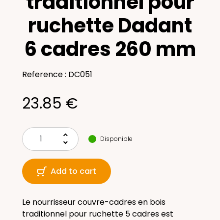
traditionnel pour
ruchette Dadant
6 cadres 260 mm
Reference : DC051
23.85 €
keyboard_arrow_up
Disponible
keyboard_arrow_down
Add to cart
Le nourrisseur couvre-cadres en bois
traditionnel pour ruchette 5 cadres est