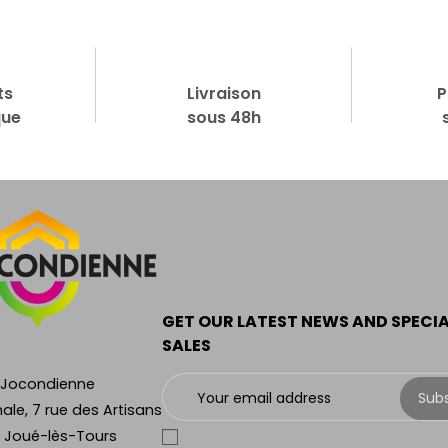
ts
Livraison
P
que
sous 48h
GET OUR LATEST NEWS AND SPECI
SALES
 Jocondienne
Sub
ale, 7 rue des Artisans
 Joué-lès-Tours