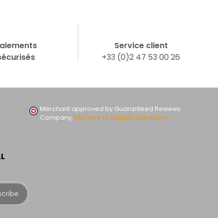
aiements
Service client
sécurisés
+33 (0)2 47 53 00 26
Merchant approved by Guaranteed Reviews
Company,
clic here to display attestation
.
AL
scribe