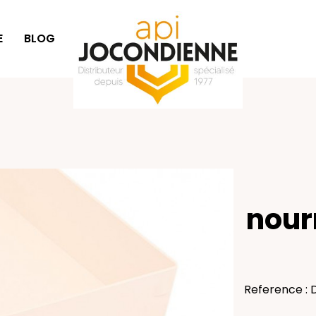
E
BLOG
IDÉES CADEAUX
nour
Reference : 