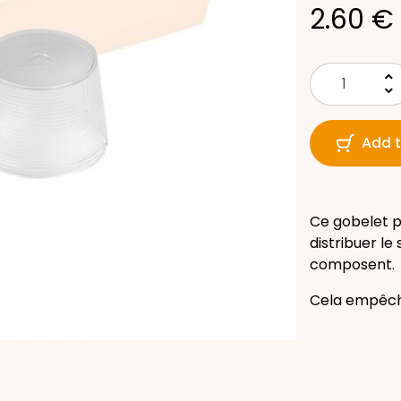
2.60 €
keyboard_arrow_up
keyboard_arrow_down
Add t
Ce gobelet p
distribuer l
composent.
Cela empêche