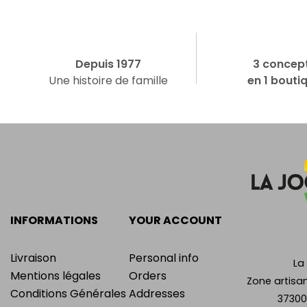
Depuis 1977
3 concep
Une histoire de famille
en 1 bouti
INFORMATIONS
YOUR ACCOUNT
Livraison
Personal info
La
Mentions légales
Orders
Zone artisan
Conditions Générales
Addresses
37300