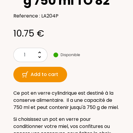
g 750 ml TO 82
Reference : LA204P
10.75 €
keyboard_arrow_up
Disponible
keyboard_arrow_down
Add to cart
Ce pot en verre cylindrique est destiné à la
conserve alimentaire.
Il a une
capacité de
750 ml et peut contenir jusqu'à 750 g de miel.
Si choisissez un pot en verre pour
conditionner votre miel, vos confitures ou