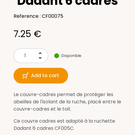
Dadant 6 cadres
Reference : CF00075
7.25 €
keyboard_arrow_up
Disponible
keyboard_arrow_down
Add to cart
Le couvre-cadres permet de protéger les
abeilles de l'isolant de la ruche, placé entre le
couvre-cadres et le toit.
Ce couvre cadres est adapté à la ruchette
Dadant 6 cadres CF005C.