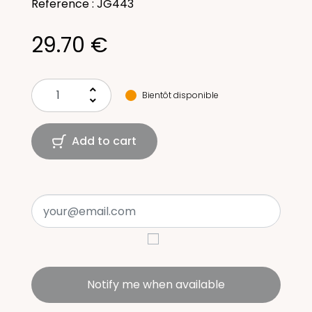
Reference : JG443
29.70 €
keyboard_arrow_up
Bientôt disponible
keyboard_arrow_down
Add to cart
Notify me when available