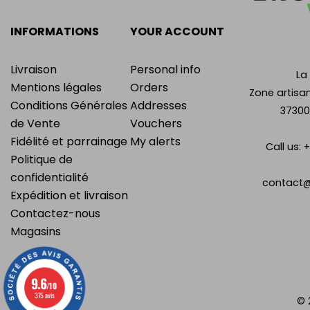
INFORMATIONS
YOUR ACCOUNT
Livraison
Personal info
La
Mentions légales
Orders
Zone artisan
Conditions Générales
Addresses
37300
de Vente
Vouchers
Fidélité et parrainage
My alerts
Call us:
+
Politique de
confidentialité
contact@
Expédition et livraison
Contactez-nous
Magasins
9.6
/10
375 avis
© 