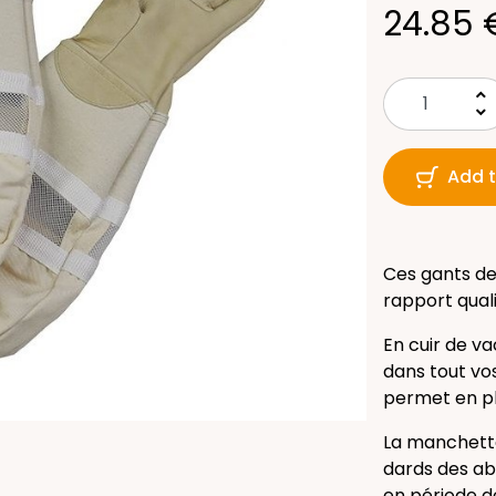
24.85 
keyboard_arrow_up
keyboard_arrow_down
Add t
Ces gants de
rapport quali
En cuir de va
dans tout vo
permet en pl
La manchette 
dards des abe
en période de