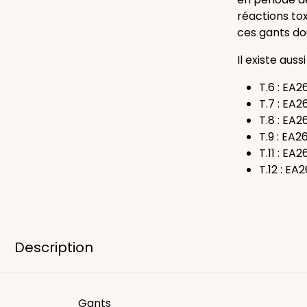
réactions to
ces gants do
Il existe aussi
T.6 : EA2
T.7 : EA2
T.8 : EA2
T.9 : EA2
T.11 : EA2
T.12 : EA2
Description
Gants