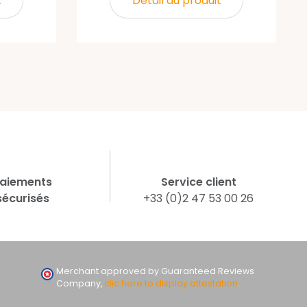
t
Détail du produit
aiements
Service client
sécurisés
+33 (0)2 47 53 00 26
Merchant approved by Guaranteed Reviews
Company,
clic here to display attestation
.