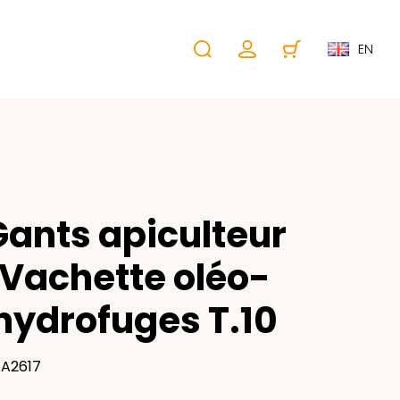
EN
Gants apiculteur
Vachette oléo-
hydrofuges T.10
EA2617