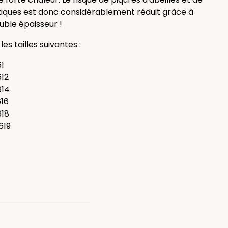
xiques est donc considérablement réduit grâce à
uble épaisseur !
 les tailles suivantes :
61
612
614
616
618
619