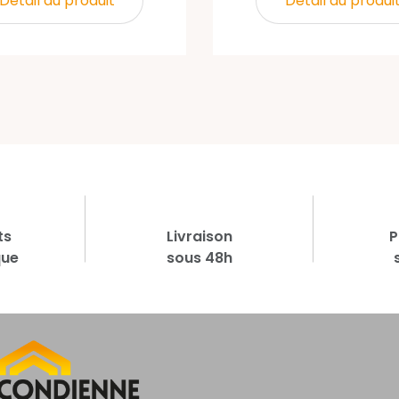
Détail du produit
Détail du produi
ts
Livraison
P
que
sous 48h