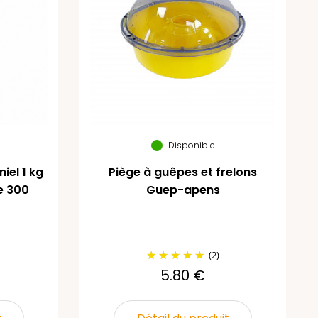
Disponible
iel 1 kg
Piège à guêpes et frelons
e 300
Guep-apens
(2)
5.80 €