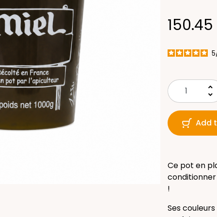
150.45
5
keyboard_arrow_up
keyboard_arrow_down
Add t
Ce pot en pl
conditionner 
!
Ses couleurs 