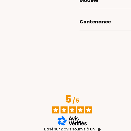
Modèle
Contenance
5
/
5
Basé sur
2
avis soumis à un