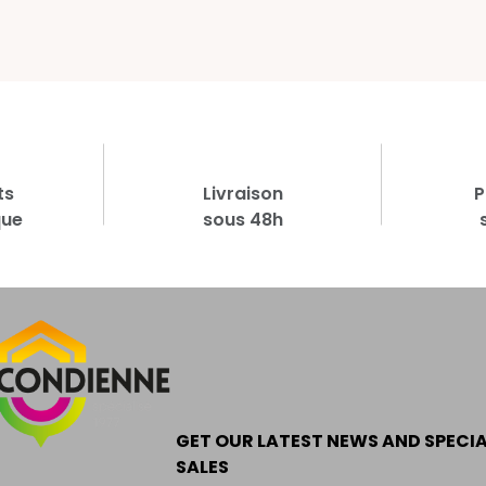
ts
Livraison
P
que
sous 48h
GET OUR LATEST NEWS AND SPECI
SALES