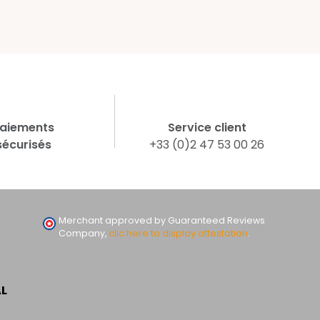
aiements
Service client
sécurisés
+33 (0)2 47 53 00 26
Merchant approved by Guaranteed Reviews
Company,
clic here to display attestation
.
AL