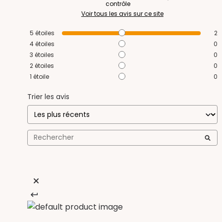
contrôle
Voir tous les avis sur ce site
5
étoiles
2
4
étoiles
0
3
étoiles
0
2
étoiles
0
1
étoile
0
Trier les avis