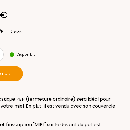
(2 avis)
 €
/
5
-
2
avis
Disponible
o cart
astique PEP (fermeture ordinaire) sera idéal pour
votre miel. En plus, il est vendu avec son couvercle
et l'inscription "MIEL" sur le devant du pot est