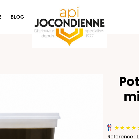
E
BLOG
IDÉES CADEAUX
Pot
mi
Reference : 