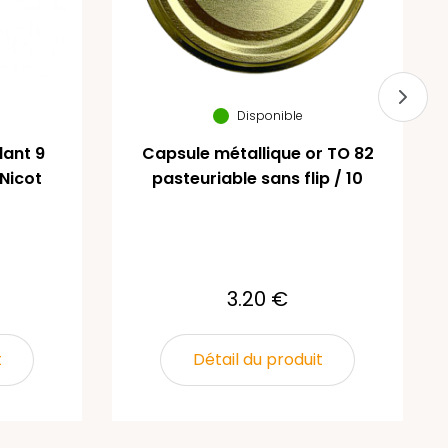
Disponible
ant 9
Capsule métallique or TO 82
Nicot
pasteuriable sans flip / 10
3.20 €
t
Détail du produit