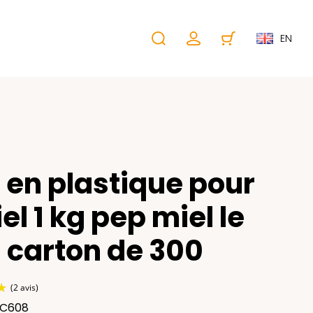
EN
 en plastique pour
el 1 kg pep miel le
carton de 300
LC608